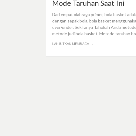
Mode Taruhan Saat Ini
Dari empat olahraga primer, bola basket adala
dengan sepak bola, bola basket menggunakan 
over/under. Sekiranya Tahukah Anda metode
metode judi bola basket. Metode taruhan bo
LANJUTKAN MEMBACA
→