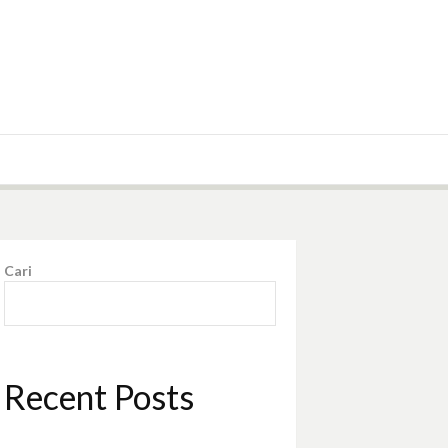
Cari
Recent Posts