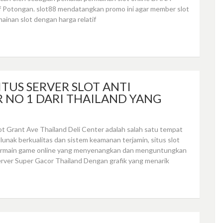
 Potongan. slot88 mendatangkan promo ini agar member slot
ainan slot dengan harga relatif
ITUS SERVER SLOT ANTI
 NO 1 DARI THAILAND YANG
lot Grant Ave Thailand Deli Center adalah salah satu tempat
lunak berkualitas dan sistem keamanan terjamin, situs slot
ermain game online yang menyenangkan dan menguntungkan
erver Super Gacor Thailand Dengan grafik yang menarik