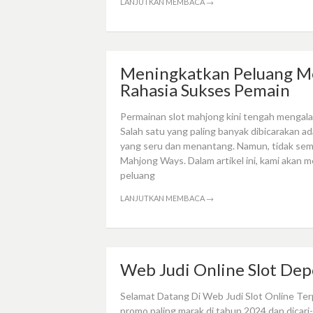
LANJUTKAN MEMBACA
→
Meningkatkan Peluang Me
Rahasia Sukses Pemain
Permainan slot mahjong kini tengah mengalam
Salah satu yang paling banyak dibicarakan
yang seru dan menantang. Namun, tidak semu
Mahjong Ways. Dalam artikel ini, kami akan
peluang
LANJUTKAN MEMBACA
→
Web Judi Online Slot De
Selamat Datang Di Web Judi Slot Online Te
promo paling marak di tahun 2024 dan dicari