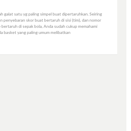
h galat satu yg paling simpel buat dipertaruhkan. Seiring
penyebaran skor buat bertaruh di sisi (tim), dan nomor
 bertaruh di sepak bola, Anda sudah cukup memahami
la basket yang paling umum melibatkan