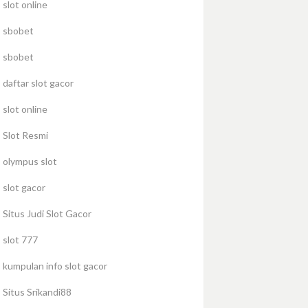
slot online
sbobet
sbobet
daftar slot gacor
slot online
Slot Resmi
olympus slot
slot gacor
Situs Judi Slot Gacor
slot 777
kumpulan info slot gacor
Situs Srikandi88