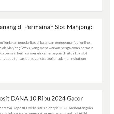
nang di Permainan Slot Mahjong:
i lonjakan popularitas di kalangan penggemar judi online.
 adalah Mahjong Ways, yang menawarkan pengalaman bermain
a pemain berhasil meraih kemenangan di situs link slot
 mengupas tuntas berbagai strategi untuk meningkatkan
posit DANA 10 Ribu 2024 Gacor
rpercaya Deposit DANA situs slot qris 2024. Mendatangkan
-cari oleh sebagian pemakai permainan slot online DANA